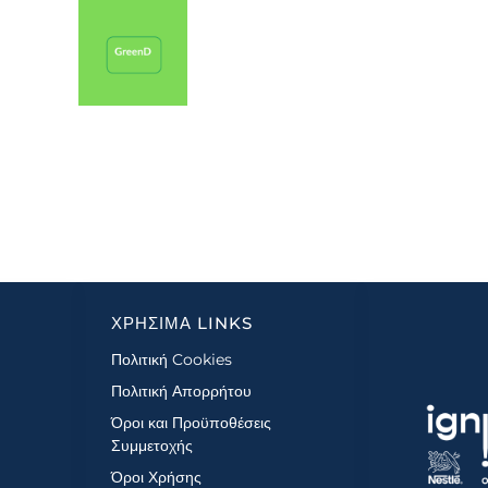
GreenD
ιωματική εκπαίδευση μέσω μιας εμπειρίας
Με την εφαρμ
τρισδιάστατης εκτύπωσης για τους
το πρόβλημ
αλλήλους εταιρειών, η οποία αυξάνει την
αβεβαιότητα τ
περιβαλλοντική τους ευαισθητοποίηση
ποσότητα και
σχετικά με την ανακύκλωση.
που έχο
ΧΡΗΣΙΜΑ LINKS
Πολιτική Cookies
Πολιτική Απορρήτου
Όροι και Προϋποθέσεις
Συμμετοχής
Όροι Χρήσης