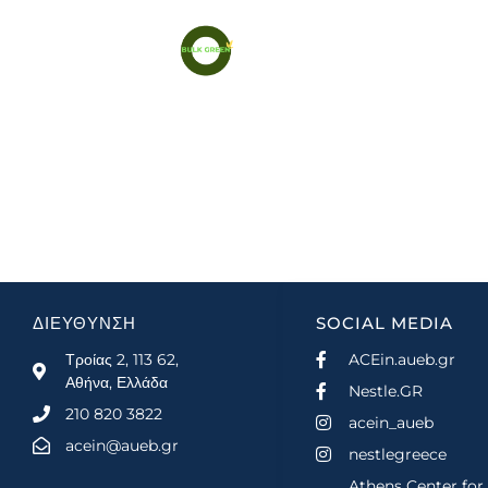
Δημιουργία αεροστεγούς, αυτόματου
Β
ηλεκτρικού dispenser χωρητικότητας 5-10
κιλών, για την πώληση χύμα προϊόντων σε
υπ
Super Market, και παράλληλα για τη
συλλογή και διαχείριση δεδομένων πωλήσεων
και πελατών.
ΔΙΕΥΘΥΝΣΗ
SOCIAL MEDIA
Τροίας 2, 113 62,
ACEin.aueb.gr
Αθήνα, Ελλάδα
Nestle.GR
210 820 3822
acein_aueb
acein@aueb.gr
nestlegreece
Athens Center for