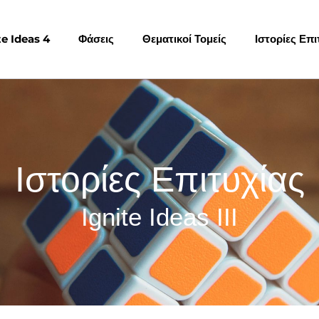
e Ideas 4
Φάσεις
Θεματικοί Τομείς
Ιστορίες Επι
Ιστορίες Επιτυχίας
Ignite Ideas III