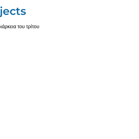
jects
ιάρκεια του τρίτου
Το Petexplorer.gr 
αση στην αειφορία,
συνδέει τους ιδιοκτήτε
όρμα analytics-as-a-
κλάδου της φροντί
ιταχύνει την μετάβαση
διαδικτυακή αγορά
αι πόλεις. Συνδυάζοντας
υπηρεσίες που σ
νάπτυξη, η Dataphoria
petexplorer.gr θα δε
 για την συστηματική
περιοχή σας, τι αξιο
ινωνία ESG επιδόσεων.
πότε είνα