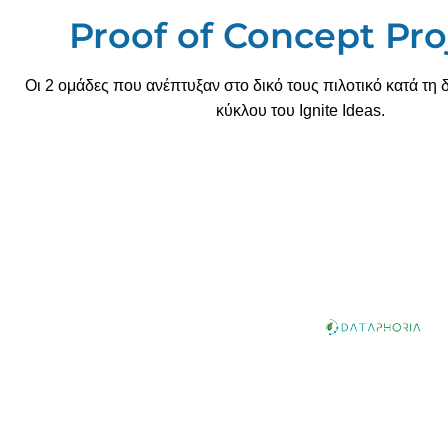
Proof of Concept Pro
Οι 2 ομάδες που ανέπτυξαν στο δικό τους πιλοτικό κατά τη δ
κύκλου του Ignite Ideas.
Η Dataphoria επαναπροσδιορίζει τη μετάβ
αξιοποιώντας δεδομένα. Μέσα από μια πλατφ
service αφιερωμένη στη βιώσιμη ανάπτυξη, επ
στην αειφορία για επιχειρήσεις, οργανισμούς κ
την επιστήμη των δεδομένων με τη βιώσιμη α
προσφέρει ευέλικτες, απλοποιημένες λύσεις
παρακολούθηση, την βελτίωση και την επικο
Read More