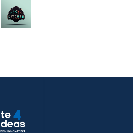
KitchenInn
ογή της KitchenInn, επιλύεται
α που δημιουργείται από την
ων καταναλωτών σχετικά με την
 την κατάσταση των προϊόντων
υν στην τροφοθήκη τους.