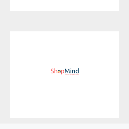
Η ShopMind εξειδικεύεται στα retail analytics,
στοχεύει στην κατανόηση των αγοραστών που
επισκέπτονται τα λιανεμπορικά καταστήματα.
Αναπτύσσει μια συνεργατική Big Data πλατφόρμα
για λιανέμπορους και προμηθευτές, για να
παρακολουθούν insights για τους πελάτες τους, την
απόδοσή τους και να προσαρμόζουν τη στρατηγική
τους.
Περισσότερα