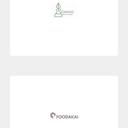
Η Coffeco, αξιοποιεί τα υπολείμματα καφέ για την
δημιουργία φαινολικών ουσιών οι οποίες περιέχουν
ευεργετικές ιδιότητες που βοηθούν την υγεία του
ανθρώπου.
Το FOODAKAI είναι ένα ευφυές online σύστημα το
οποίο βοηθάει τις εταιρείες τροφίμων να κάνουν
εκτίμηση της επικινδυνότητας για τα προϊόντα που
παράγουν έχοντας πρόσβαση στην παγκόσμια
πληροφορία για ασφάλεια τροφίμων.