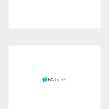
Περισσότερα
Η InSyBio εξατομικεύει την επιλογή τροφίμων βάσει
των χαρακτηριστικών και του γονιδιακού προφίλ των
καταναλωτών με χρήση της καινοτόμας τεχνολογίας
της για εξαγωγή βιοδεικτών. Ανάλυση για το πως η
βιοδείκτες μπορούν να συνδιαστούν με έρευνα για
καινοτόμα αποτελέσματα.
Περισσότερα