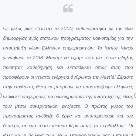
as
Ως μέλος μιας startup το 2000, ενθουσιάστηκα με την ιδέα
Τ
ην
δημιουργίας ενός εταιρικού προγράμματος καινοτομίας για την
ε
κή
υποστήριξη νέων Ελλήνων επιχειρηματιών. Το Ignite Ideas
έ
ου
γεννήθηκε το 2018! Μακάρι να είχαμε τότε μια τέτοια υψηλής
μ
ην
ποιότητας καθοδήγηση και εκπαίδευση όπως αυτή που
ε
ς.
προσφέρουν οι γεμάτοι ενέργεια άνθρωποι της Nestlé! Είμαστε
ε
υο
στην ευχάριστη θέση να μπορούμε να υποστηρίζουμε ελληνικές
γ
Previous
να
νεοφυείς επιχειρήσεις να ολοκληρώσουν την ανάπτυξη της ιδέας
N
να
τους μέσω συνεργατικών projects. Ο πρώτος γύρος του
δ
ου
προγράμματος ανέδειξε 6 έργα και ανυπομονούμε για τον
σ
ία
δεύτερο, σε ένα τόσο επίκαιρο θέμα όπως το περιβάλλον! Οι
ε
up
ιδέες και η δουλειά των νέων επιχειρηματιών μας εμπνέουν!
π