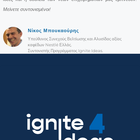
Μείνετε συντονισμένοι!
Νίκος Μπουκαούρης
Υπεύθυνος Συνεχούς Βελτίωσης και Αλυσίδας αξίας
καφέδων Nestlé Ελλάς.
Συντονιστής Προγράμματος Ignite Ideas.