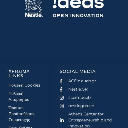
ΧΡΗΣΙΜΑ
SOCIAL MEDIA
LINKS
ACEin.aueb.gr
Πολιτική Cookies
Nestle.GR
Πολιτική
acein_aueb
Απορρήτου
nestlegreece
Όροι και
Προϋποθέσεις
Athens Center for
Συμμετοχής
Entrepreneurship and
Innovation