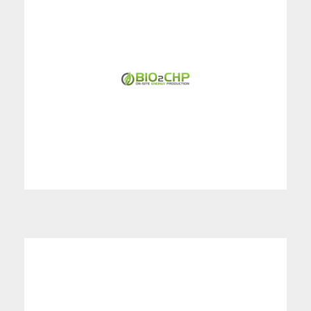
Η BIO2CHP είναι spin-off του Αριστοτελείου
Πανεπιστημίου Θεσσαλονίκης, στοχεύει στην
εμπορική αξιοποίηση τεχνολογίας που αντιμετωπίζει
τους μέχρι σήμερα τεχνικούς περιορισμούς και
επιτρέπει τη χρήση στερεής υπολειμματικής βιομάζας
προς παραγωγή "καθαρής" ενέργειας σε μικρή
κλίμακα.
Περισσότερα