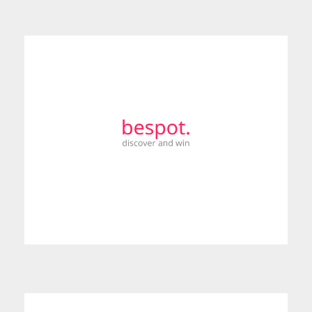
Με τη bespot, οι καταναλωτές ανακαλύπτουν και
κερδίζουν δώρα, απλά ανοίγοντας την εφαρμογή, στα
σημεία που ήδη επισκέπτονται. Η εταιρεία
αναπτύσσει τεχνολογικές λύσεις έρευνας αγοράς και
ενίσχυσης της επισκεψιμότητας επιχειρήσεων στο
λιανικό εμπόριο.
Περισσότερα