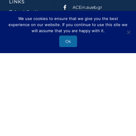
LINKS
ACEin.aueb.gr
Πολιτική Cookies
Nestle.GR
We use cookies to ensure that we give you the best
Πολιτική
acein_aueb
experience on our website. If you continue to use this site we
Απορρήτου
will assume that you are happy with it.
nestlegreece
Όροι και
Ok
Προϋποθέσεις
Athens Center for
Συμμετοχής
Entrepreneurship and
Innovation
Όροι Χρήσης
Nestlé
ΔΙΕΥΘΥΝΣΗ
Τροίας 2, 113 62,
Αθήνα, Ελλάδα
210 820 3822
acein@aueb.gr