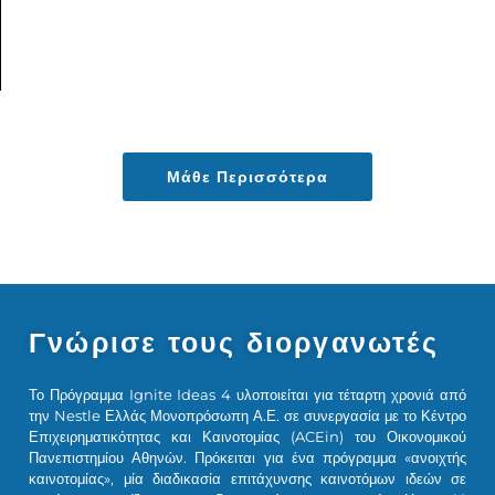
Μάθε Περισσότερα
Γνώρισε τους διοργανωτές
Το Πρόγραμμα Ignite Ideas 4 υλοποιείται για τέταρτη χρονιά από
την Nestle Ελλάς Μονοπρόσωπη Α.Ε. σε συνεργασία με το Κέντρο
Επιχειρηματικότητας και Καινοτομίας (ACEin) του Οικονομικού
Πανεπιστημίου Αθηνών. Πρόκειται για ένα πρόγραμμα «ανοιχτής
καινοτομίας», μία διαδικασία επιτάχυνσης καινοτόμων ιδεών σε