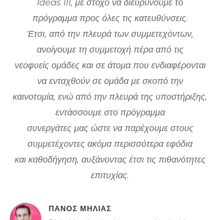
υτή
Ideas III, με στόχο να διευρύνουμε το
πρόγραμμα προς όλες τις κατευθύνσεις.
υ
κό
Έτσι, από την πλευρά των συμμετεχόντων,
και
ανοίγουμε τη συμμετοχή πέρα από τις
νεοφυείς ομάδες και σε άτομα που ενδιαφέρονται
να ενταχθούν σε ομάδα με σκοπό την
λ
καινοτομία, ενώ από την πλευρά της υποστήριξης,
εντάσσουμε στο πρόγραμμα
και
συνεργάτες μας ώστε να παρέχουμε στους
συμμετέχοντες ακόμα περισσότερα εφόδια
και καθοδήγηση, αυξάνοντας έτσι τις πιθανότητες
επιτυχίας.
ΠΆΝΟΣ ΜΉΛΙΑΣ